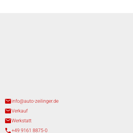
nger GmbH
n 3+7
heim
info@auto-zeilinger.de
Verkauf
Werkstatt
+49 9161 8875-0