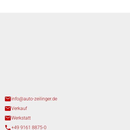
nger GmbH
n 3+7
heim
info@auto-zeilinger.de
Verkauf
Werkstatt
+49 9161 8875-0