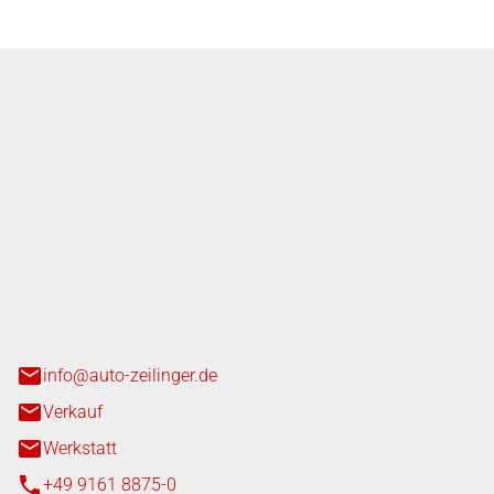
nger GmbH
n 3+7
heim
info@auto-zeilinger.de
Verkauf
Werkstatt
+49 9161 8875-0