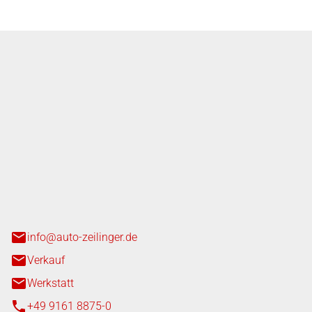
nger GmbH
n 3+7
heim
info@auto-zeilinger.de
Verkauf
Werkstatt
+49 9161 8875-0