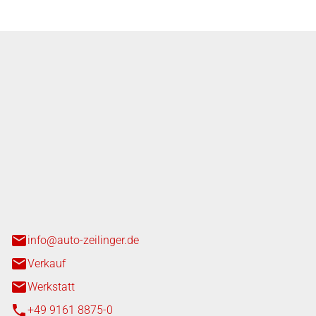
nger GmbH
n 3+7
heim
info@auto-zeilinger.de
Verkauf
Werkstatt
+49 9161 8875-0