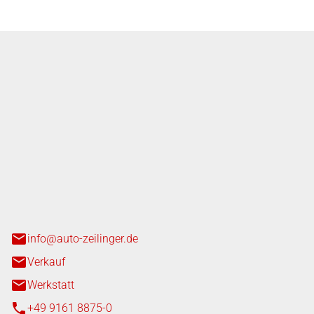
nger GmbH
n 3+7
heim
info@auto-zeilinger.de
Verkauf
Werkstatt
+49 9161 8875-0