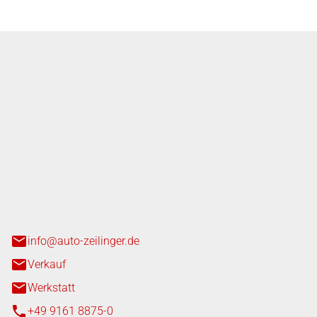
nger GmbH
n 3+7
heim
info@auto-zeilinger.de
Verkauf
Werkstatt
+49 9161 8875-0