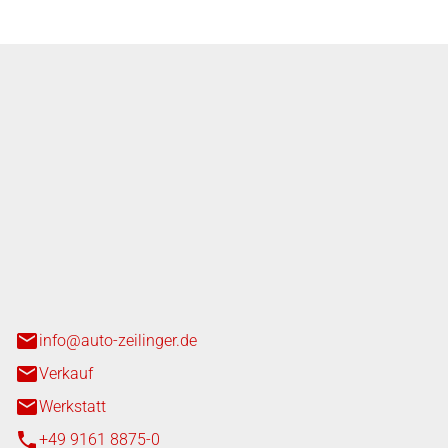
nger GmbH
n 3+7
heim
info@auto-zeilinger.de
Verkauf
Werkstatt
+49 9161 8875-0