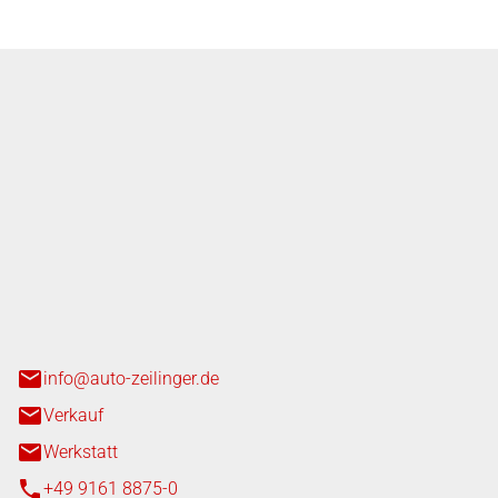
nger GmbH
n 3+7
heim
info@auto-zeilinger.de
Verkauf
Werkstatt
+49 9161 8875-0