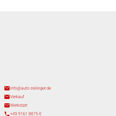
nger GmbH
n 3+7
heim
info@auto-zeilinger.de
Verkauf
Werkstatt
+49 9161 8875-0