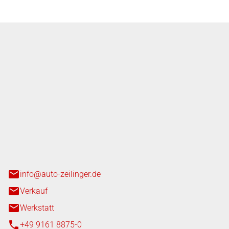
nger GmbH
n 3+7
heim
info@auto-zeilinger.de
Verkauf
Werkstatt
+49 9161 8875-0