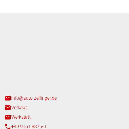
nger GmbH
n 3+7
heim
info@auto-zeilinger.de
Verkauf
Werkstatt
+49 9161 8875-0