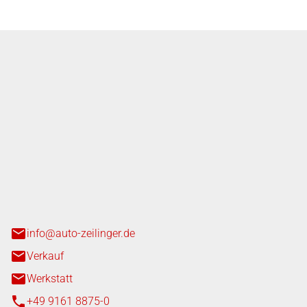
nger GmbH
n 3+7
heim
info@auto-zeilinger.de
Verkauf
Werkstatt
+49 9161 8875-0