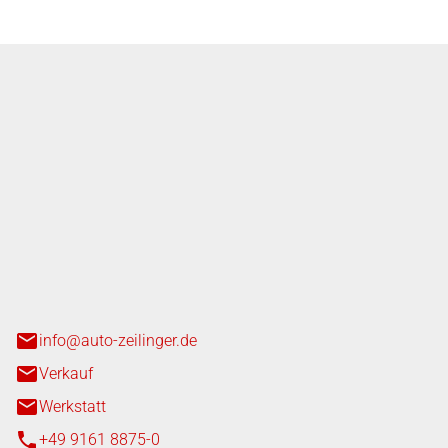
nger GmbH
n 3+7
heim
info@auto-zeilinger.de
Verkauf
Werkstatt
+49 9161 8875-0