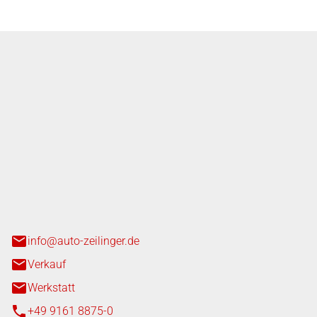
nger GmbH
n 3+7
heim
info@auto-zeilinger.de
Verkauf
Werkstatt
+49 9161 8875-0