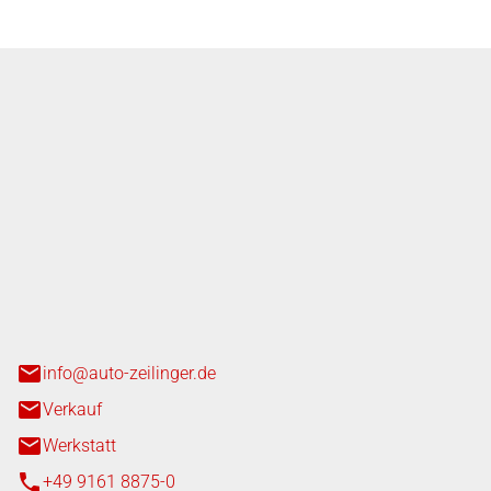
nger GmbH
n 3+7
heim
info@auto-zeilinger.de
Verkauf
Werkstatt
+49 9161 8875-0