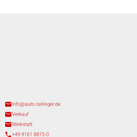
nger GmbH
n 3+7
heim
info@auto-zeilinger.de
Verkauf
Werkstatt
+49 9161 8875-0