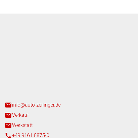
nger GmbH
n 3+7
heim
info@auto-zeilinger.de
Verkauf
Werkstatt
+49 9161 8875-0