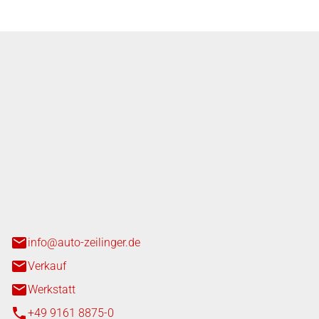
nger GmbH
n 3+7
heim
info@auto-zeilinger.de
Verkauf
Werkstatt
+49 9161 8875-0