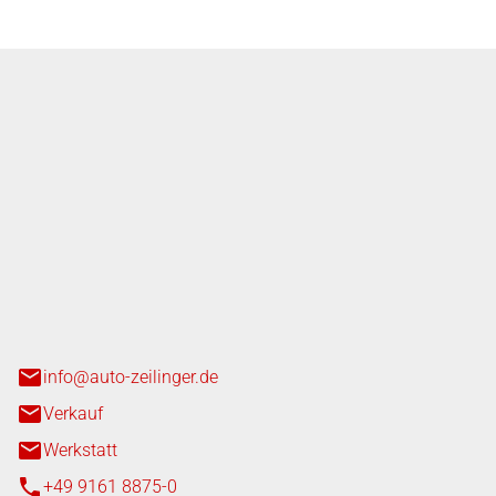
nger GmbH
n 3+7
heim
info@auto-zeilinger.de
Verkauf
Werkstatt
+49 9161 8875-0