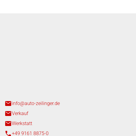
nger GmbH
n 3+7
heim
info@auto-zeilinger.de
Verkauf
Werkstatt
+49 9161 8875-0