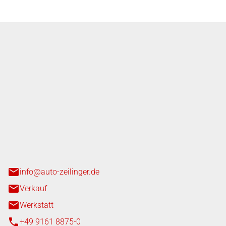
nger GmbH
n 3+7
heim
info@auto-zeilinger.de
Verkauf
Werkstatt
+49 9161 8875-0