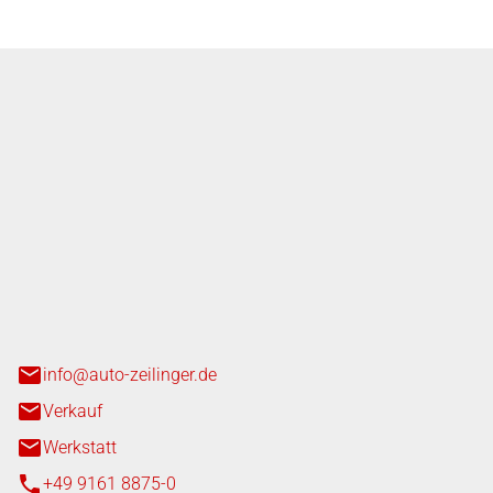
nger GmbH
n 3+7
heim
info@auto-zeilinger.de
Verkauf
Werkstatt
+49 9161 8875-0