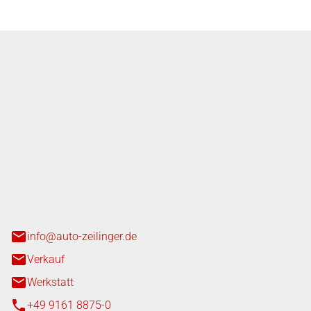
nger GmbH
n 3+7
heim
info@auto-zeilinger.de
Verkauf
Werkstatt
+49 9161 8875-0