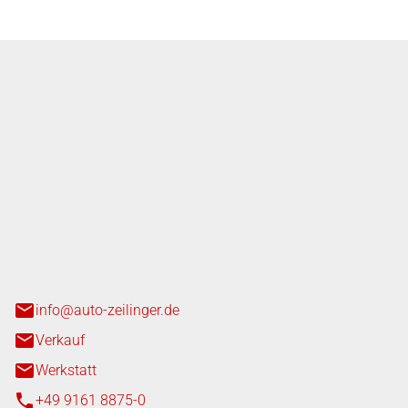
nger GmbH
n 3+7
heim
info@auto-zeilinger.de
Verkauf
Werkstatt
+49 9161 8875-0