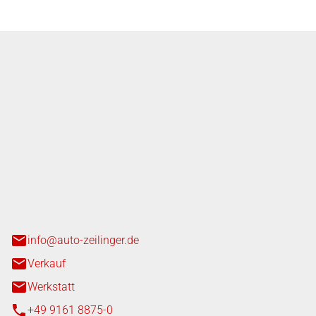
nger GmbH
n 3+7
heim
info@auto-zeilinger.de
Verkauf
Werkstatt
+49 9161 8875-0