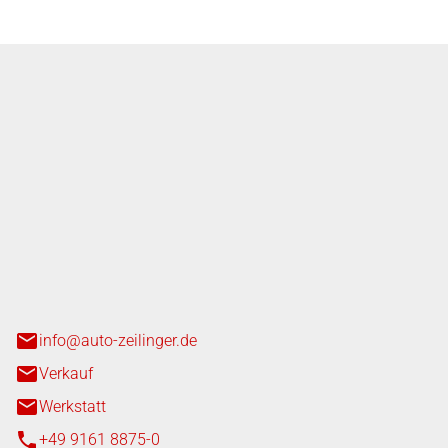
nger GmbH
n 3+7
heim
info@auto-zeilinger.de
Verkauf
Werkstatt
+49 9161 8875-0