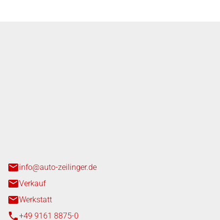
nger GmbH
n 3+7
heim
info@auto-zeilinger.de
Verkauf
Werkstatt
+49 9161 8875-0