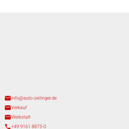
nger GmbH
n 3+7
heim
info@auto-zeilinger.de
Verkauf
Werkstatt
+49 9161 8875-0