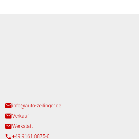
nger GmbH
n 3+7
heim
info@auto-zeilinger.de
Verkauf
Werkstatt
+49 9161 8875-0