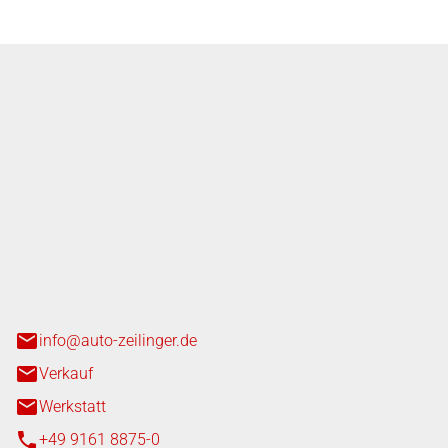
nger GmbH
n 3+7
heim
info@auto-zeilinger.de
Verkauf
Werkstatt
+49 9161 8875-0