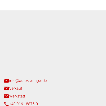
nger GmbH
n 3+7
heim
info@auto-zeilinger.de
Verkauf
Werkstatt
+49 9161 8875-0