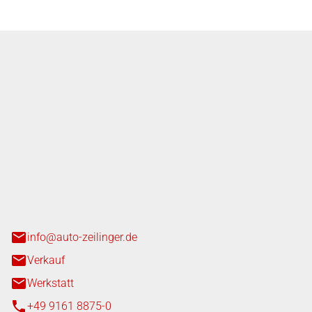
nger GmbH
n 3+7
heim
info@auto-zeilinger.de
Verkauf
Werkstatt
+49 9161 8875-0