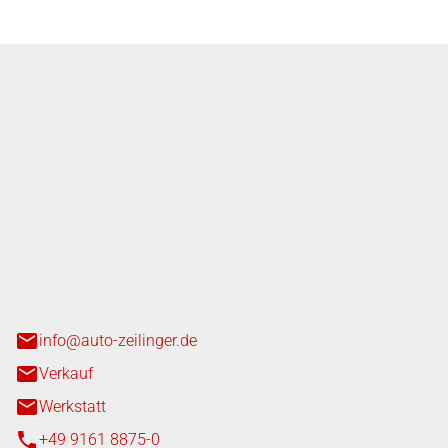
nger GmbH
n 3+7
heim
info@auto-zeilinger.de
Verkauf
Werkstatt
+49 9161 8875-0