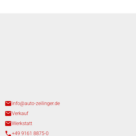
nger GmbH
n 3+7
heim
info@auto-zeilinger.de
Verkauf
Werkstatt
+49 9161 8875-0