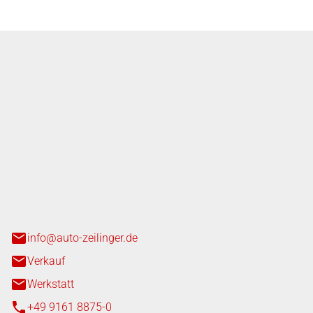
nger GmbH
n 3+7
heim
info@auto-zeilinger.de
Verkauf
Werkstatt
+49 9161 8875-0