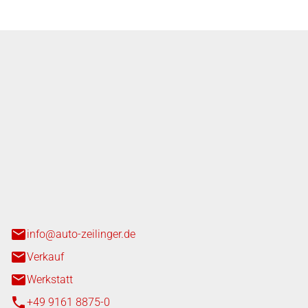
nger GmbH
n 3+7
heim
info@auto-zeilinger.de
Verkauf
Werkstatt
+49 9161 8875-0