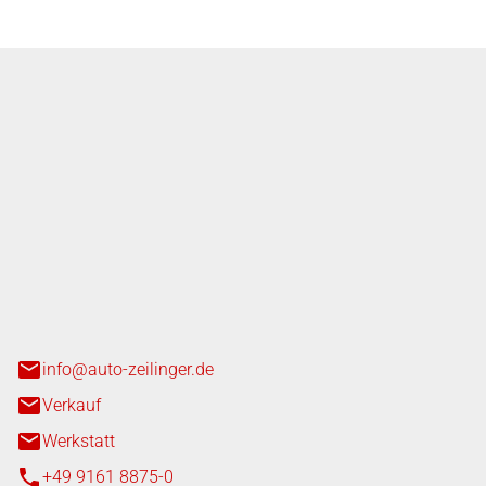
nger GmbH
n 3+7
heim
info@auto-zeilinger.de
Verkauf
Werkstatt
+49 9161 8875-0