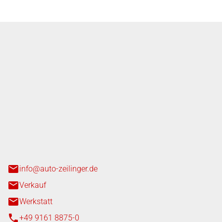
nger GmbH
n 3+7
heim
info@auto-zeilinger.de
Verkauf
Werkstatt
+49 9161 8875-0