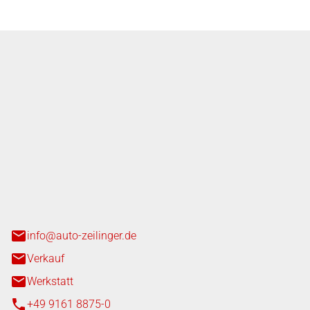
nger GmbH
n 3+7
heim
info@auto-zeilinger.de
Verkauf
Werkstatt
+49 9161 8875-0