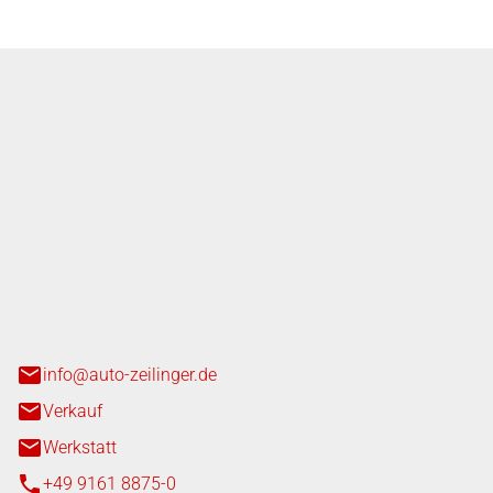
nger GmbH
n 3+7
heim
info@auto-zeilinger.de
Verkauf
Werkstatt
+49 9161 8875-0