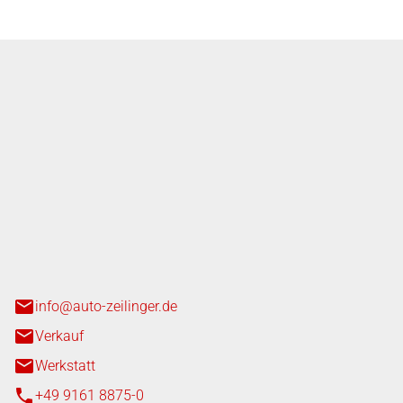
nger GmbH
n 3+7
heim
info@auto-zeilinger.de
Verkauf
Werkstatt
+49 9161 8875-0