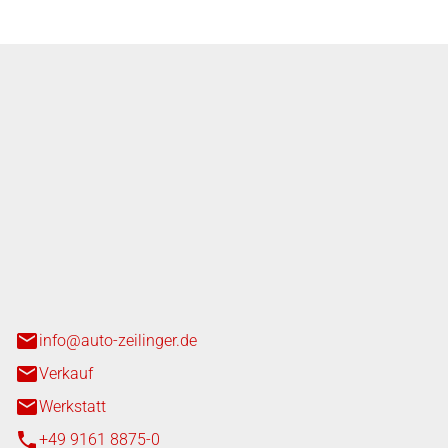
nger GmbH
n 3+7
heim
info@auto-zeilinger.de
Verkauf
Werkstatt
+49 9161 8875-0