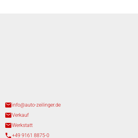
nger GmbH
n 3+7
heim
info@auto-zeilinger.de
Verkauf
Werkstatt
+49 9161 8875-0