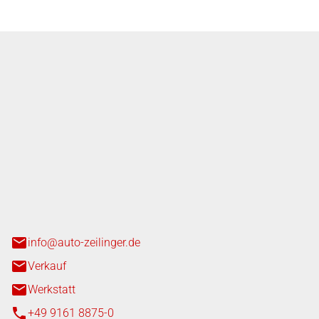
nger GmbH
n 3+7
heim
info@auto-zeilinger.de
Verkauf
Werkstatt
+49 9161 8875-0