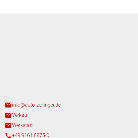
nger GmbH
n 3+7
heim
info@auto-zeilinger.de
Verkauf
Werkstatt
+49 9161 8875-0