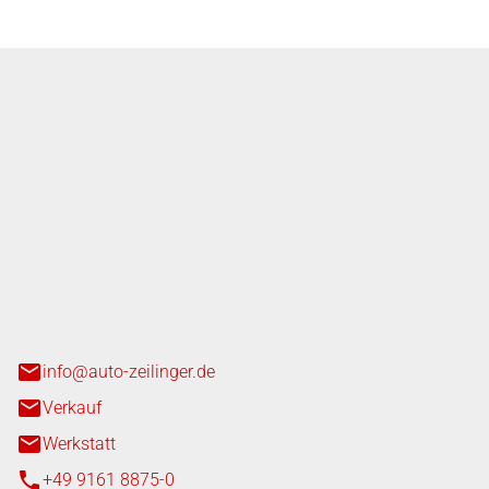
nger GmbH
n 3+7
heim
info@auto-zeilinger.de
Verkauf
Werkstatt
+49 9161 8875-0