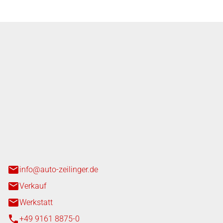
nger GmbH
n 3+7
heim
info@auto-zeilinger.de
Verkauf
Werkstatt
+49 9161 8875-0