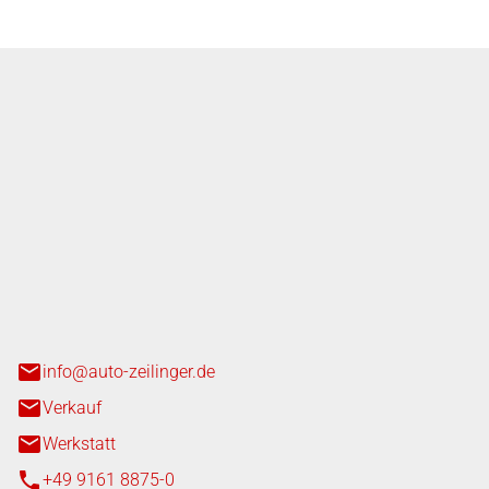
nger GmbH
n 3+7
heim
info@auto-zeilinger.de
Verkauf
Werkstatt
+49 9161 8875-0