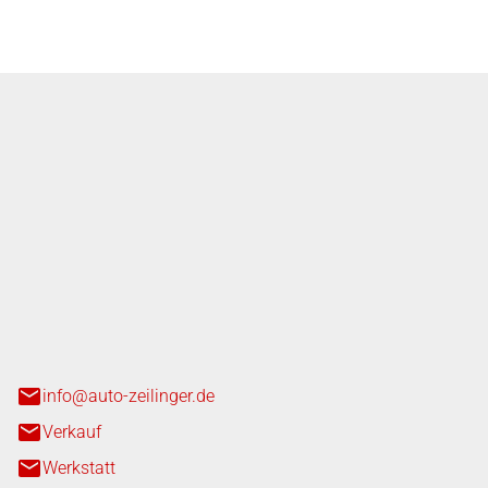
nger GmbH
n 3+7
heim
info@auto-zeilinger.de
Verkauf
Werkstatt